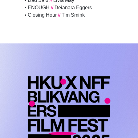
• Dad Said
//
Livia May
• ENOUGH
//
Deianara Eggers
• Closing Hour
//
Tim Smink