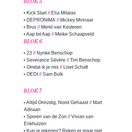
BLOK 5
• Kick Start
//
Elia Mitalas
• DEPRONIMA
//
Mickey Minnaar
• Brus
//
Merel van Kesteren
• Aap tot Aap
//
Meike Schaapveld
BLOK 6
• 23
//
Nynke Benschop
• Severance Sévère
//
Tim Benschop
• Omdat ik je mis
//
Liset Schaft
• OEDI
//
Sam Bulk
BLOK 7
• Altijd Onrustig, Nooit Gehaast
//
Mart
Adriaan
• Sporen van de Zon
//
Vivian van
Enkhuizen
• Kun je rekenen? Reken er maar niet