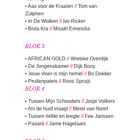
• Aas voor de Kraaien
//
Tom van
Zutphen
• In De Wolken
//
Ivo Ricker
• Bista Kla
//
Misaël Ermesilia
BLOK 3
• AFRICAN GOLD
//
Wietske Overdijk
• De Jongenskamer
//
Dijk Booy
• Jouw vloer is mijn hemel
//
Bo Dekker
• Prullenpaleis
//
Roos Spruijt
BLOK 4
• Tussen Mijn Schouders
//
Josje Volkers
• Als de huid vraagt
//
Merel van Norel
• Tussen liefde en leegte
//
Fee Janssen
• Pasará
//
Jarne Hagelaars