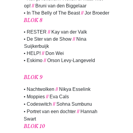
op!
//
Bruni van den Biggelaar
• In The Belly of The Beast
//
Jor Broeder
BLOK 8
• RESTER
//
Kay van der Valk
• De Ster van de Show
//
Nina
Suijkerbuijk
• HELP!
//
Don Wei
• Eskimo
//
Orson Levy-Langeveld
BLOK 9
• Nachtwolken
//
Nikya Esselink
• Moppies
//
Eva Cals
• Codeswitch
//
Sohna Sumbunu
• Portret van een dochter
//
Hannah
Swart
BLOK 10