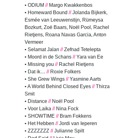
• ODIUM
//
Margo Kwakkenbos
• Homeward Bound
//
Jolanda Bijkerk,
Esmée van Leeuwenstijn, Rümeysa
Bozkurt, Zoë Baars, Noël Pool, Rachel
Rietjens, Roana Navas Garcia, Anton
Vermeer
• Selamat Jalan
//
Zefnad Tetelepta
• Moord in de Schans
//
Yara van Ee
• Missing you
//
Rachel Rietjens
• Dat ik…
//
Roxie Folkers
• She Grew Wings
//
Yasmine Aarts
• A World Behind Closed Eyes
//
Thirza
Smit
• Distance
//
Noël Pool
• Voor Laika
//
Nina Fock
• SHOWTIME
//
Bram Fokkens
• Het Hebben
//
Jordi van Ieperen
• ZZZZZZZ
//
Julianne Spilt